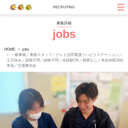
RECRUITING
募集詳細
jobs
HOME
jobs
一般事務／事務スタッフ／クレド訪問看護リハビリステーション／
土日休み／資格不問／経験不問／未経験OK／残業なし／有給休暇消化
率高／交通費支給