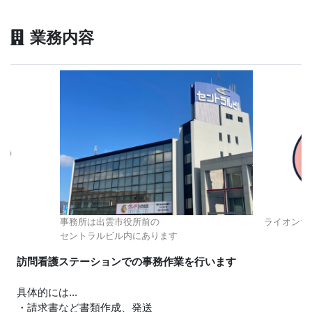
業務内容
事務所は出雲市役所前の
ライオンち
セントラルビル内にあります
訪問看護ステーションでの事務作業を行います
具体的には...
・請求書など書類作成、発送