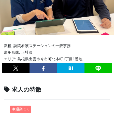
職種: 訪問看護ステーションの一般事務
雇用形態: 正社員
エリア: 島根県出雲市今市町北本町1丁目1番地
求人の特徴
車通勤 OK